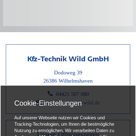
Kfz-Technik Wild GmbH
Dodoweg 39
26386 Wilhelmshaven

0
4421 507 080
Cookie-Einstellungen

info@kfztechnik-wild.de
Auf unserer Webseite nutzen wir Cookies und
Tracking-Technologien, um Ihnen die bestmögliche
Nutzung zu ermöglichen. Wir verarbeiten Daten zu
Unsere Öffnungszeiten