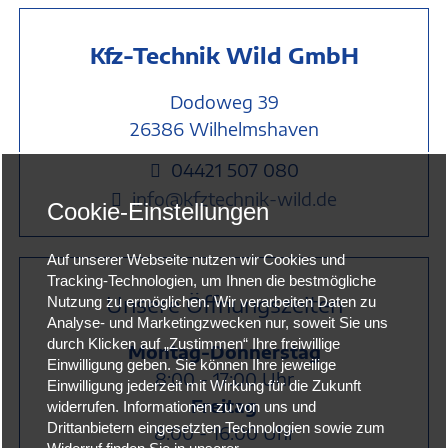
Kfz-Technik Wild GmbH
Dodoweg 39
26386 Wilhelmshaven
0
4421 507 080

info@kfztechnik-wild.de

Cookie-Einstellungen
Auf unserer Webseite nutzen wir Cookies und
Tracking-Technologien, um Ihnen die bestmögliche
Unsere Öffnungszeiten
Nutzung zu ermöglichen. Wir verarbeiten Daten zu
Analyse- und Marketingzwecken nur, soweit Sie uns
durch Klicken auf „Zustimmen“ Ihre freiwillige
Montag-Donnerstag
Einwilligung geben. Sie können Ihre jeweilige
8:00 - 17:00 Uhr
Einwilligung jederzeit mit Wirkung für die Zukunft
Freitag
widerrufen. Informationen zu von uns und
Drittanbietern eingesetzten Technologien sowie zum
8:00 - 16:00 Uhr